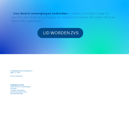
Ons doel is verenigingen verbinden
"
en samen te brengen, elkaar te
steunen, met elkaar te overleggen, te inspireren en helpen met zaken die je als
bestuurder tegenkomt "
LID WORDEN ZVS
hallo@welkominzevenbergen.nl
0168-227400
Privacy verklaring
Onderdeel van OVZ
Ondernemen in Zevenbergen
OV Leden
Shoppen op beleving
Interviews Ondernemers
Kadobon Moerdijk