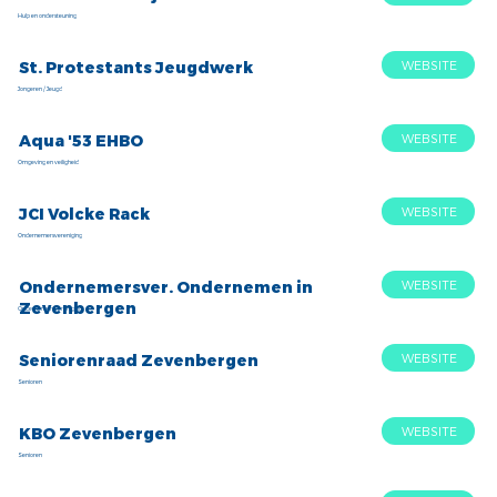
Hulp en ondersteuning
WEBSITE
St. Protestants Jeugdwerk
Jongeren / Jeugd
WEBSITE
Aqua '53 EHBO
Omgeving en veiligheid
WEBSITE
JCI Volcke Rack
Ondernemersvereniging
WEBSITE
Ondernemersver. Ondernemen in
Zevenbergen
Ondernemersvereniging
WEBSITE
Seniorenraad Zevenbergen
Senioren
WEBSITE
KBO Zevenbergen
Senioren