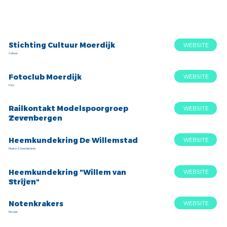
Stichting Cultuur Moerdijk
WEBSITE
Cultuur
Fotoclub Moerdijk
WEBSITE
Foto
Railkontakt Modelspoorgroep
WEBSITE
Zevenbergen
Musea & Geschiedenis
Heemkundekring De Willemstad
WEBSITE
Musea & Geschiedenis
Heemkundekring "Willem van
WEBSITE
Strijen"
Musea & Geschiedenis
Notenkrakers
WEBSITE
Muziek