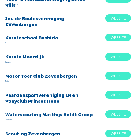
Hills
Honk- en Softbal
Jeu de Boulesvereniging
WEBSITE
Zevenbergen
Jeu de Boules
Karateschool Bushido
WEBSITE
Karate
Karate Moerdijk
WEBSITE
Karate
Motor Toer Club Zevenbergen
WEBSITE
Motor
Paardensportvereniging LR en
WEBSITE
Ponyclub Prinses Irene
Paarden
Waterscouting Matthijs Heldt Groep
WEBSITE
Scouting
Scouting Zevenbergen
WEBSITE