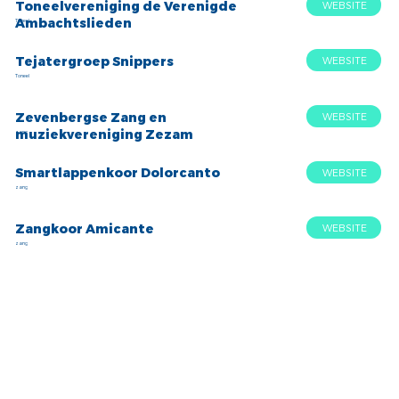
Toneelvereniging de Verenigde
WEBSITE
Ambachtslieden
Toneel
Tejatergroep Snippers
WEBSITE
Toneel
Zevenbergse Zang en
WEBSITE
muziekvereniging Zezam
zang
Smartlappenkoor Dolorcanto
WEBSITE
zang
Zangkoor Amicante
WEBSITE
zang