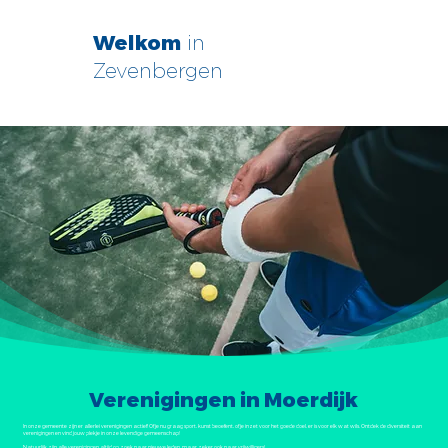
Welkom
in
Zevenbergen
Verenigingen in Moerdijk
In onze gemeente zijn er allerlei verenigingen actief! Of je nu graag sport, kunst beoefent, of je inzet voor het goede doel, er is voor elk wat wils. Ontdek de diversiteit aan
verenigingen en vind jouw plekje in onze levendige gemeenschap!
Natuurlijk zijn alle verenigingen altijd op zoek naar nieuwe leden, maar zeker ook naar vrijwilligers!