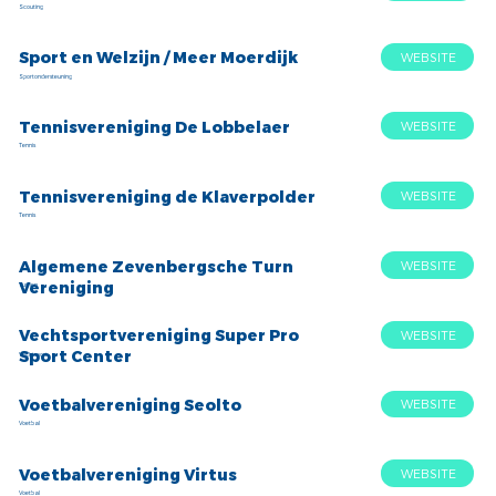
Scouting
Sport en Welzijn / Meer Moerdijk
WEBSITE
Sportondersteuning
Tennisvereniging De Lobbelaer
WEBSITE
Tennis
Tennisvereniging de Klaverpolder
WEBSITE
Tennis
Algemene Zevenbergsche Turn
WEBSITE
Vereniging
Turnen
Vechtsportvereniging Super Pro
WEBSITE
Sport Center
Vechtsport
Voetbalvereniging Seolto
WEBSITE
Voetbal
Voetbalvereniging Virtus
WEBSITE
Voetbal