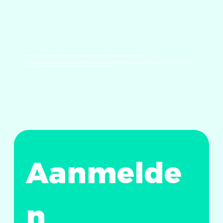
Welkom in Zevenbergen heeft zijn uiterste best gedaan zoveel mogelijk verenigingen te vermelden.
Mocht je aangesloten zijn bij een vereniging en je kunt deze niet terugvinden in het overzicht van de vereniging pagina's dan horen wij dat
graag ! Via onderstaande formulier kun je jouw vereniging aanmelden.
Aanmelde
n 