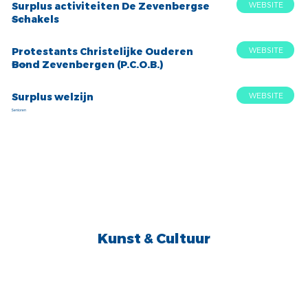
WEBSITE
Surplus activiteiten De Zevenbergse
Schakels
Senioren
WEBSITE
Protestants Christelijke Ouderen
Bond Zevenbergen (P.C.O.B.)
Senioren
WEBSITE
Surplus welzijn
Senioren
Kunst & Cultuur