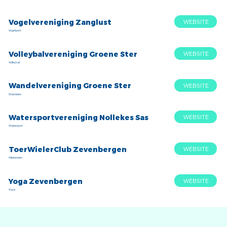
Vogelvereniging Zanglust
WEBSITE
Vogelsport
Volleybalvereniging Groene Ster
WEBSITE
Volleybal
Wandelvereniging Groene Ster
WEBSITE
Wandelen
Watersportvereniging Nollekes Sas
WEBSITE
Watersport
ToerWielerClub Zevenbergen
WEBSITE
Wielrennen
Yoga Zevenbergen
WEBSITE
Yoga