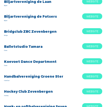
Biljartvereniging de Laan
WEBSITE
Biljart
Biljartvereniging de Fotsers
WEBSITE
Biljart
Bridgclub ZBC Zevenbergen
WEBSITE
Bridge
Balletstudio Tamara
WEBSITE
Dans
Koevoet Dance Department
WEBSITE
Dans
Handbalvereniging Groene Ster
WEBSITE
Handbal
Hockey Club Zevenbergen
WEBSITE
Hockey
Honk- en softbalvereniging Seven
WEBSITE