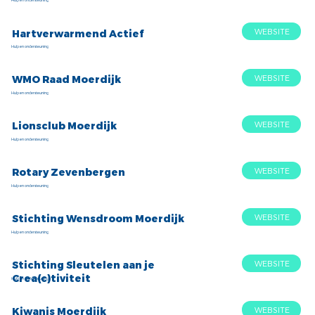
Hulp en ondersteuning
WEBSITE
Hartverwarmend Actief
Hulp en ondersteuning
WEBSITE
WMO Raad Moerdijk
Hulp en ondersteuning
WEBSITE
Lionsclub Moerdijk
Hulp en ondersteuning
WEBSITE
Rotary Zevenbergen
Hulp en ondersteuning
WEBSITE
Stichting Wensdroom Moerdijk
Hulp en ondersteuning
WEBSITE
Stichting Sleutelen aan je
Crea(c)tiviteit
Hulp en ondersteuning
WEBSITE
Kiwanis Moerdijk