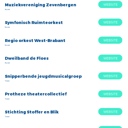
Muziekvereniging Zevenbergen
WEBSITE
Muziek
Symfonisch Ruimteorkest
WEBSITE
Muziek
Regio orkest West-Brabant
WEBSITE
Muziek
Dweilband de Floes
WEBSITE
Muziek
Snipperbende jeugdmusicalgroep
WEBSITE
Toneel
Protheze theatercollectief
WEBSITE
Toneel
Stichting Stoffer en Blik
WEBSITE
Toneel