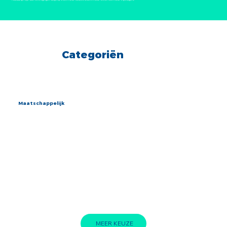
Categoriën
Maatschappelijk
In onze prachtige gemeente zetten veel vrijwilligers zich in voor de inwoners. Hier ontdek je de organisaties en verenigingen die dit mogelijk maken,
samenwerken voor talloze goede doelen, mensen ondersteunen bij hun hulpvragen en ervoor zorgen dat inwoners kunnen genieten van vele mooie
evenementen.
MEER KEUZE